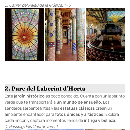
D.
Carrer del Palau de la Música, 4-6
2. Parc del Laberint d’Horta
Este
jardín
histórico
es poco conocido. Cuenta con un laberinto
verde que te transportará a
un mundo de ensueño.
Los
senderos serpenteantes y las
estatuas
clásicas
crean un
ambiente encantador para
fotos únicas y artísticas.
Explora
cada rincón y captura momentos llenos de
intriga y belleza.
D.
Passeig dels Castanyers, 1