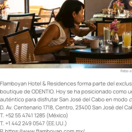
Foto: c
Flamboyan Hotel & Residences
forma parte del exclus
boutique de
ODENTIO.
Hoy se ha posicionado como u
auténtico para disfrutar San José del Cabo en modo
c
D. Av. Centenario 1718, Centro, 23400 San José del Ca
T. +52 55 4741 1285 (México)
T. +1 442 249 0547 (EE.UU.)
P.
https://www.flamboyan.com.mx/