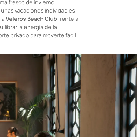
ma fresco de invierno.
 unas vacaciones inolvidables:
o a
Veleros Beach Club
frente al
ilibrar la energía de la
orte privado para moverte fácil