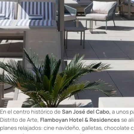
En el centro histórico de
San José del Cabo,
a unos pa
Distrito de Arte,
Flamboyan Hotel & Residences
se al
planes relajados: cine navideño, galletas, chocolate c