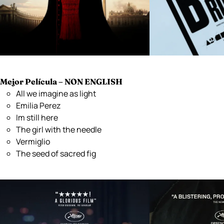
Mejor Película – NON ENGLISH
All we imagine as light
Emilia Perez
Im still here
The girl with the needle
Vermiglio
The seed of sacred fig