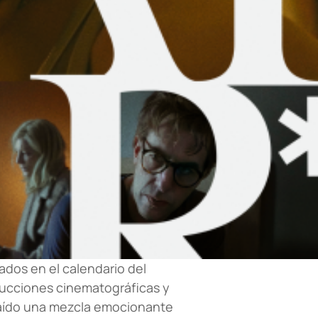
dos en el calendario del
ducciones cinematográficas y
traído una mezcla emocionante