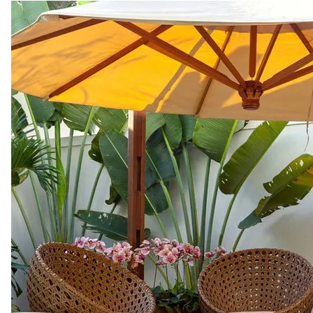
la rutina en estas vacaciones de Semana Santa
,
te
compartimos algunas ideas para convertir tu terraza o tu
jardín en un santuario relajante
y disfrutar plenamente del
tiempo en familia.