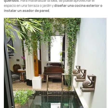
At home BBQ
Semana Santa y carne asada con los amigos o familia son casi
sinónimos.
Nada mejor que armar un plan
outdoors
aprovechando la temporada y compartirlo con tus seres
queridos
. Para materializar la idea, se puede aprovechar el
espacio en una terraza o jardín y
diseñar una cocina exterior o
instalar un asador de pared
.