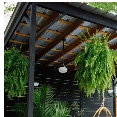
asegurado el plan de Semana Santa. Desempólvala y dale
mantenimiento para refrescarte. Ahora bien, si tu plan es instalar
la tuya,
una tendencia actual en diseño de interiores es
explotar los colores oscuros y elegantes en los azulejos
.