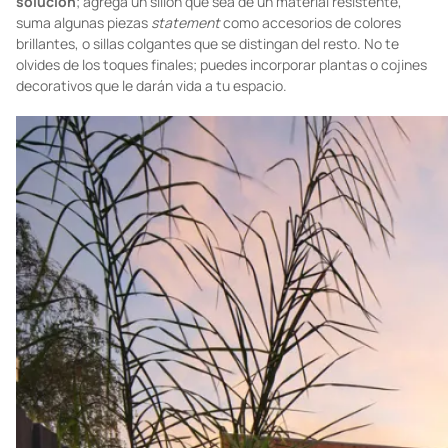
Sala exterior
Un
must
para la convivencia en casa es contar con un
espacio que te brinde paz y que haga la tarea de sacarnos un
poco de lo común
.
Para esto
,
una sala exterior puede ser tu
solución
; agrega un sillón que sea de un material resistente,
suma algunas piezas
statement
como accesorios de colores
brillantes, o sillas colgantes que se distingan del resto. No te
olvides de los toques finales; puedes incorporar plantas o cojines
decorativos que le darán vida a tu espacio.