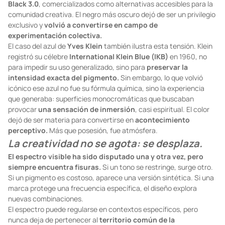
Black 3.0
, comercializados como alternativas accesibles para la
comunidad creativa. El negro más oscuro dejó de ser un privilegio
exclusivo y
volvió a convertirse en campo de
experimentación colectiva.
El caso del azul de
Yves Klein
también ilustra esta tensión. Klein
registró su célebre
International Klein Blue (IKB)
en 1960, no
para impedir su uso generalizado, sino para
preservar la
intensidad exacta del pigmento.
Sin embargo, lo que volvió
icónico ese azul no fue su fórmula química, sino la experiencia
que generaba: superficies monocromáticas que buscaban
provocar
una sensación de inmersión
, casi espiritual. El color
dejó de ser materia para convertirse en
acontecimiento
perceptivo.
Más que posesión, fue atmósfera.
La creatividad no se agota: se desplaza.
El espectro visible ha sido disputado una y otra vez, pero
siempre encuentra fisuras.
Si un tono se restringe, surge otro.
Si un pigmento es costoso, aparece una versión sintética. Si una
marca protege una frecuencia específica, el diseño explora
nuevas combinaciones.
El espectro puede regularse en contextos específicos, pero
nunca deja de pertenecer al
territorio común de la