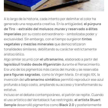
A lo largo de la historia, cada intento por delimitar el color ha
generado una respuesta creativa. En la antigüedad,
el púrpura
de Tiro
—
extraído del molusco
murex
y reservado a élites
imperiales
por su costo extraordinario— simbolizaba poder y
exclusividad. Sin embargo, con el tiempo surgieron
tintes
vegetales y mezclas minerales
que democratizaron
tonalidades similares, debilitando su carácter estrictamente
aristocrático.
Algo similar ocurrió con
el ultramarino,
elaborado a partir del
lapislázuli traído desde Afganistán
durante el Renacimiento.
Era uno de los pigmentos más caros del mundo y se reservaba
para figuras sagradas
, como la Virgen María. En el siglo XIX, la
invención del
ultramarino sintético
permitió reproducir ese azul
profundo a bajo costo, ampliando su acceso y transformando su
estatus.
Incluso en el debate contemporáneo, el patrón se repite. Cuando
el uso artístico del Vantablack fue restringido,
el artista Stuart
Semple
desarrolló pigmentos como
Black 2.0
y posteriormente