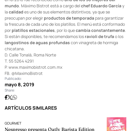
Foto:
Hotbook
Si quieres sorprender a mamá, este es el restaurante ideal, pues
en el 2018 fue reconocido como
uno de los 50 mejores del
mundo
. Máximo Bistrot está a cargo del
chef Eduardo García
y
la
calidad
es uno de sus elementos distintivos, ya que se
preocupan por elegir
productos de temporada
para garantizar
la frescura de cada uno de los platillos. El menú está conformado
por
platillos estacionales
, por lo que
cambia constantemente
.
Si están disponibles, te recomendamos los
ravioli de trufa
o los
langostinos de aguas profundas
con vinagreta de hormiga
chicatana.
D. Calle Tonalá, Roma Norte
T. 55 5264 4291
P.
www.maximobistrot.com.mx
FB.
@MaximoBistrot
Publicado:
mayo 8, 2019
Share: