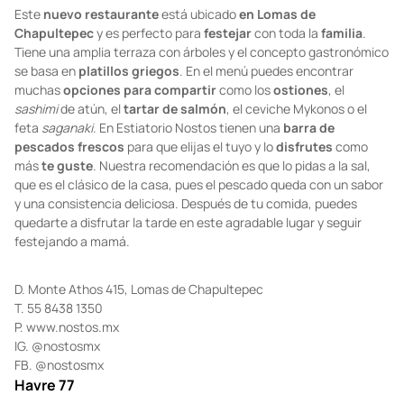
Foto:
Facebook
Este
nuevo restaurante
está ubicado
en Lomas de
Chapultepec
y es perfecto para
festejar
con toda la
familia
.
Tiene una amplia terraza con árboles y el concepto gastronómico
se basa en
platillos griegos
. En el menú puedes encontrar
muchas
opciones para compartir
como los
ostiones
, el
sashimi
de atún, el
tartar de salmón
, el ceviche Mykonos o el
feta
saganaki
. En Estiatorio Nostos tienen una
barra de
pescados frescos
para que elijas el tuyo y lo
disfrutes
como
más
te guste
. Nuestra recomendación es que lo pidas a la sal,
que es el clásico de la casa, pues el pescado queda con un sabor
y una consistencia deliciosa. Después de tu comida, puedes
quedarte a disfrutar la tarde en este agradable lugar y seguir
festejando a mamá.
D. Monte Athos 415, Lomas de Chapultepec
T. 55 8438 1350