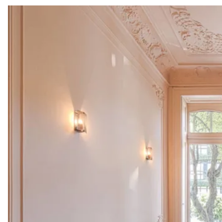
P.
www.nostos.mx
IG.
@nostosmx
FB.
@nostosmx
Havre 77