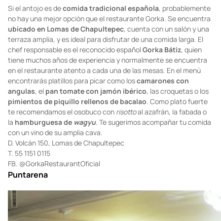
Foto:
Facebook
Si el antojo es de
comida tradicional española
, probablemente
no hay una mejor opción que el restaurante Gorka. Se encuentra
ubicado en Lomas de Chapultepec
, cuenta con un salón y una
terraza amplia, y es ideal para disfrutar de una comida larga. El
chef responsable es el reconocido español
Gorka Bátiz
, quien
tiene muchos años de experiencia y normalmente se encuentra
en el restaurante atento a cada una de las mesas. En el menú
encontrarás platillos para picar como los
camarones con
angulas
, el
pan tomate con jamón ibérico
, las croquetas o los
pimientos de piquillo rellenos de bacalao
. Como plato fuerte
te recomendamos el osobuco con
risotto
al azafrán, la fabada o
la
hamburguesa de
wagyu
. Te sugerimos acompañar tu comida
con un vino de su amplia cava.
D. Volcán 150, Lomas de Chapultepec
T. 55 1151 0115
FB. @GorkaRestaurantOficial