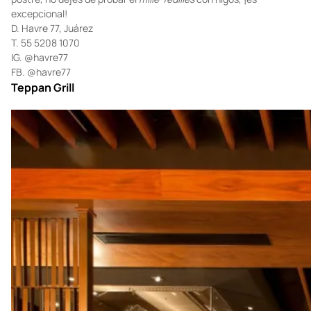
en un típico
bistrot
de París. Havre 77 cuenta con una
brasserie & huîtrerie
en la que encontrarás
las ostras más
frescas
de la ciudad. Te recomendamos pedir el
boeuf
bourguignon
, la pesca del día y el paté de cerdo casero. De
postre, no dejes de probar el
mille-feuilles
con higos, ¡es
excepcional!
D. Havre 77, Juárez
T. 55 5208 1070
IG.
@havre77
FB.
@havre77
Teppan Grill