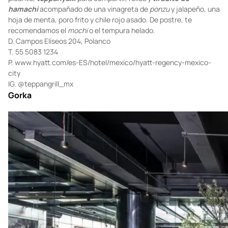
teppanyaki
. También puedes escoger entre los tres menús de
degustación que ofrecen o pedir cualquier platillo del menú, que
incluye opciones como
sashimi
,
nigiri
de toro
, almeja chocolata
a la mantequilla, camarones fritos del Pacífico con mayonesa
picante,
teppanyaki
para compartir, rollos y
tiradito de
hamachi
acompañado de una vinagreta de
ponzu
y jalapeño, una
hoja de menta, poro frito y chile rojo asado. De postre, te
recomendamos el
mochi
o el tempura helado.
D. Campos Elíseos 204, Polanco
T. 55 5083 1234
P.
www.hyatt.com/es-ES/hotel/mexico/hyatt-regency-mexico-
city
IG.
@teppangrill_mx
Gorka