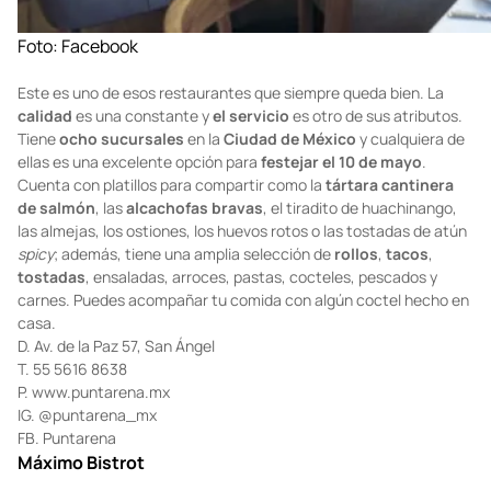
Foto:
Facebook
Este es uno de esos restaurantes que siempre queda bien. La
calidad
es una constante y
el servicio
es otro de sus atributos.
Tiene
ocho sucursales
en la
Ciudad de México
y cualquiera de
ellas es una excelente opción para
festejar el 10 de mayo
.
Cuenta con platillos para compartir como la
tártara cantinera
de salmón
, las
alcachofas bravas
, el tiradito de huachinango,
las almejas, los ostiones, los huevos rotos o las tostadas de atún
spicy
; además, tiene una amplia selección de
rollos
,
tacos
,
tostadas
, ensaladas, arroces, pastas, cocteles, pescados y
carnes. Puedes acompañar tu comida con algún coctel hecho en
casa.
D. Av. de la Paz 57, San Ángel
T. 55 5616 8638