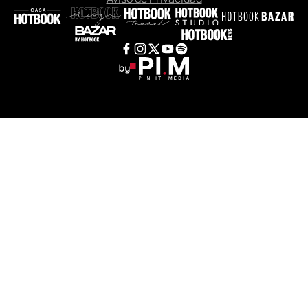
TRAVEL
GOURMET
CULTURE
FASHION & BEAUTY
WELLNESS & HEALTH
DESIGN
CITY GUIDES
ISSUES