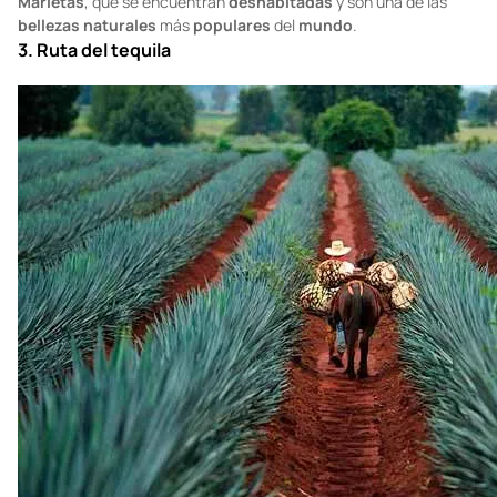
Las
playas
de la
Riviera Nayarit
son de las más
bellas
de
México
, por ello, este
road trip
es un
must
. Consiste en visitar
Guadalajara
,
Puerto Vallarta
,
Punta Mita
,
Sayulita
y,
finalmente,
San Pancho
. También puedes conocer las
Islas
Marietas
, que se encuentran
deshabitadas
y son una de las
bellezas naturales
más
populares
del
mundo
.
3. Ruta del tequila