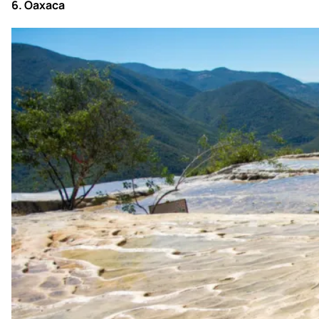
En
Baja California
, te recomendamos visitar
San José del Cabo
,
La Paz
,
Balandra y Todos Santos
. Asimismo, te sugerimos
conocer
El Mogote
, un lugar lleno de
manglares
y una de las
bellezas naturales más impresionantes de México.
6. Oaxaca