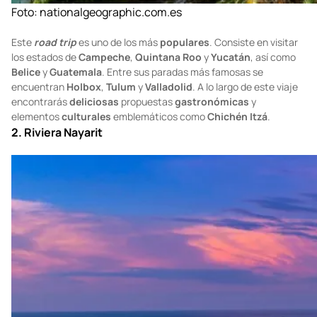
Foto:
nationalgeographic.com.es
Este
road trip
es uno de los más
populares
. Consiste en visitar
los estados de
Campeche
,
Quintana Roo
y
Yucatán
, así como
Belice
y
Guatemala
. Entre sus paradas más famosas se
encuentran
Holbox
,
Tulum
y
Valladolid
. A lo largo de este viaje
encontrarás
deliciosas
propuestas
gastronómicas
y
elementos
culturales
emblemáticos como
Chichén Itzá
.
2. Riviera Nayarit