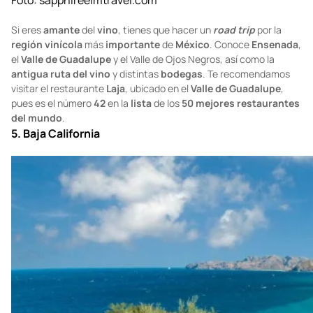
Foto:
sapphireelmtravel.com
Si eres
amante
del
vino
, tienes que hacer un
road trip
por la
región vinícola
más
importante
de
México
. Conoce
Ensenada
,
el
Valle de Guadalupe
y el Valle de Ojos Negros, así como la
antigua ruta del vino
y distintas
bodegas
. Te recomendamos
visitar el restaurante
Laja
, ubicado en el
Valle de Guadalupe
,
pues es el número
42
en la
lista
de los
50 mejores restaurantes
del mundo
.
5. Baja California