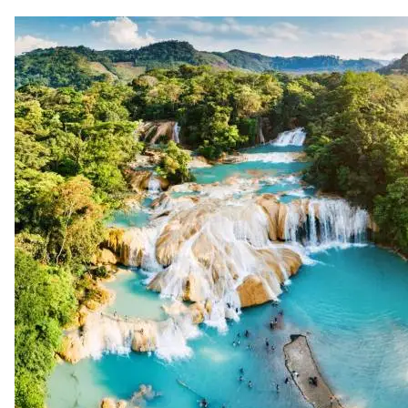
Agua
y las
Cascadas Mágicas de Copalitilla
. En el
centro
de la
ciudad
de
Oaxaca
, disfruta de
deliciosos
platillos
mexicanos
en el
restaurante
Los Danzantes
.
7. Chiapas