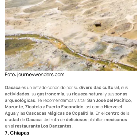
Foto:
journeywonders.com
Oaxaca
es un estado conocido por su
diversidad cultural
, sus
actividades
, su
gastronomía
, su
riqueza natural
y sus
zonas
arqueológicas
. Te recomendamos visitar
San José del Pacífico
,
Mazunte
,
Zicatela
y
Puerto Escondido
, así como
Hierve el