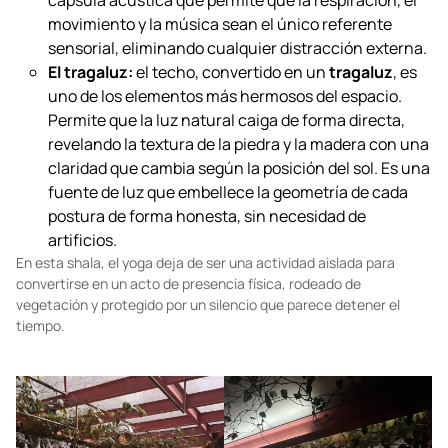
Silencio absoluto:
lo que destaca de esta shala es
su
aislamiento sonoro
. A pesar de la actividad del
lugar, al cerrar la puerta el silencio es total; es una
cápsula acústica que permite que la respiración, el
movimiento y la música sean el único referente
sensorial, eliminando cualquier distracción externa.
El tragaluz:
el techo, convertido en un
tragaluz
, es
uno de los elementos más hermosos del espacio.
Permite que la luz natural caiga de forma directa,
revelando la textura de la piedra y la madera con una
claridad que cambia según la posición del sol. Es una
fuente de luz que embellece la geometría de cada
postura de forma honesta, sin necesidad de
artificios.
En esta shala, el yoga deja de ser una actividad aislada para
convertirse en un acto de presencia física, rodeado de
vegetación y protegido por un silencio que parece detener el
tiempo.