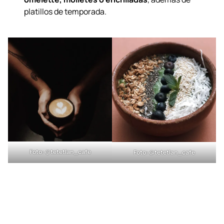
ibérico y burrata.
Los clásicos:
las preparaciones que definen la
mañana mexicana, como
chilaquiles, huevos,
omelette, molletes o enchiladas
, además de
platillos de temporada.
Foto:
@tetetlan_cafe
Foto:
@tetetlan_cafe