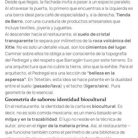
Por eso, Tetetlán se siente
monumental y acogedor
a la vez.
Desde que llegas, la fachada invita a pasar a un espacio paralelo.
Al atravesar la puerta, lo primero que encuentras a la izquierda es
una barra ideal para café de especialidad y, a la derecha,
Tienda
de Barro
, con una curaduría de productos artesanales que
incluye textiles, joyería y juguetes.
Al descender hacia el restaurante, el
suelo de cristal
transparente
te separa por milímetros de la
roca volcánica del
Xitle
. No es solo un detalle visual, son los
cimientos del lugar
.
Caminar sobre ellos te obliga a ser consciente de la topografía
del Pedregal y del respeto que Barragán tuvo por este terreno. Es
una arquitectura que no cubre la tierra, sino que la exhibe. Para el
arquitecto, el Pedregal era una lección de
“belleza en la
aspereza”
. En Tetetlán, esta idea se hace patente en la dualidad
entre el suelo (
pesado/lava
) y el techo (
ligero/aire
). Pura
geometría de lo esencial.
Geometría de sabores: identidad biocultural
En el restaurante, la identidad de la carta es
biocultural
. Es