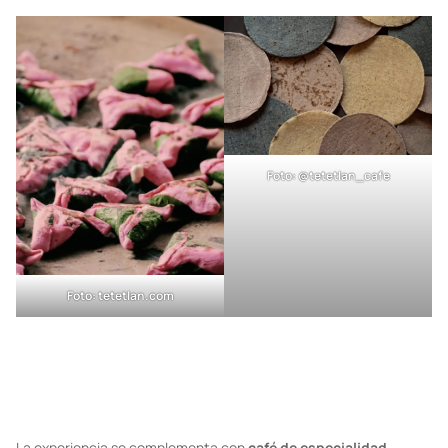
escamoles
. La oferta se extiende a propuestas
como
pizzas de aguacate
o sabores ibéricos,
pastas, sándwiches y sugerencias de temporada.
Foto:
@tetetlan_cafe
Foto:
tetetlan.com