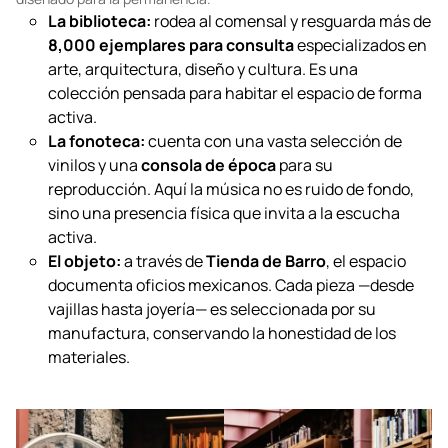
El refugio analógico: materia y memoria
Finalmente, Tetetlán propone un regreso a lo tangible a través de
su sala de vinilos y su biblioteca. Es un
archivo sensorial
diseñado para la permanencia.
La biblioteca:
rodea al comensal y resguarda más de
8,000 ejemplares para consulta
especializados en
arte, arquitectura, diseño y cultura. Es una
colección pensada para habitar el espacio de forma
activa.
La fonoteca:
cuenta con una vasta selección de
vinilos y una
consola de época
para su
reproducción. Aquí la música no es ruido de fondo,
sino una presencia física que invita a la escucha
activa.
El objeto:
a través de
Tienda de Barro
, el espacio
documenta oficios mexicanos. Cada pieza —desde
vajillas hasta joyería— es seleccionada por su
manufactura, conservando la honestidad de los