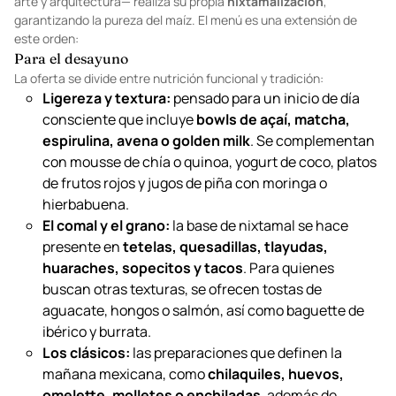
decir, no es solo comida mexicana; es un menú basado en la
milpa y en la trazabilidad
. El lujo no reside en la técnica de
autor, sino en el
rigor de la materia prima
. Así, el restaurante —
que funciona también como el perímetro de una biblioteca de
arte y arquitectura— realiza su propia
nixtamalización
,
garantizando la pureza del maíz. El
menú
es una extensión de
este orden:
Para el desayuno
La oferta se divide entre nutrición funcional y tradición:
Ligereza y textura:
pensado para un inicio de día
consciente que incluye
bowls de açaí, matcha,
espirulina, avena o golden milk
. Se complementan
con mousse de chía o quinoa, yogurt de coco, platos
de frutos rojos y jugos de piña con moringa o
hierbabuena.
El comal y el grano:
la base de nixtamal se hace
presente en
tetelas, quesadillas, tlayudas,
huaraches, sopecitos y tacos
. Para quienes
buscan otras texturas, se ofrecen tostas de
aguacate, hongos o salmón, así como baguette de