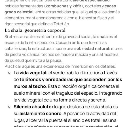
La experiencia se complementa con
café de especialidad
,
bebidas fermentadas (
kombuchas y kéfir
), cocteles y
cacao
grado celestial
, entre otras bebidas que, al igual que los demás
elementos, mantienen coherencia con el bienestar físico y el
rigor sensorial que define a Tetetlán.
La shala: geometría corporal
Si el restaurante es el centro de gravedad social, la
shala
es el
espacio de la introspección. Ubicada en lo que fueron las
caballerizas, la estructura impone una
sobriedad natural
: muros
de piedra volcánica, techos de madera maciza y una atmósfera
de quietud que invita a la pausa.
Practicar aquí es una experiencia de inmersión en los detalles:
La vida vegetal:
el verde habita el interior a través
de
teléfonos y enredaderas que ascienden por los
muros al techo
. Esta dirección orgánica conecta el
suelo mineral con el tragaluz del espacio, integrando
la vida vegetal de una forma directa y serena.