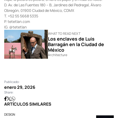
Tetetlán es un
punto de aterrizaje
. Un recordatorio de que la
belleza reside en la estructura de lo necesario bien ejecutado.
Aquí, la piedra es piedra, el libro es papel y el ritual es físico.
D.
Av. de Las Fuentes 180 – B, Jardines del Pedregal, Álvaro
Obregón, 01900 Ciudad de México, CDMX
T. +52 55 5668 5335
P.
tetetlan.com
IG.
@tetetlan
WHAT TO READ NEXT
Los enclaves de Luis
Barragán en la Ciudad de
México
Architecture
Publicado:
enero 29, 2026
Share: