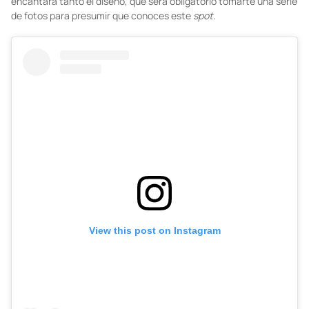
Te presentamos una de las
coffee shops
más cotizadas en Nueva
York. Tiene un estilo muy elegante y acogedor que resulta ideal
para un
brunch
. Tiene un diseño floral que te encantará y es ideal
para una tarde de chicas y un buen café con pan dulce. Te
encantará tanto el diseño, que será obligatorio tomarte una serie
de fotos para presumir que conoces este
spot
.
View this post on Instagram