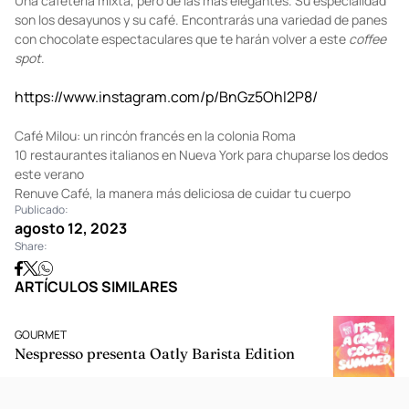
A post shared by Blue Bottle Coffee (@bluebottle)
Nickel & diner
Una cafetería mixta, pero de las más elegantes. Su especialidad
son los desayunos y su café. Encontrarás una variedad de panes
con chocolate espectaculares que te harán volver a este
coffee
spot
.
https://www.instagram.com/p/BnGz5Ohl2P8/
Café Milou: un rincón francés en la colonia Roma
10 restaurantes italianos en Nueva York para chuparse los dedos
este verano
Renuve Café, la manera más deliciosa de cuidar tu cuerpo
Publicado:
agosto 12, 2023
Share:
ARTÍCULOS SIMILARES