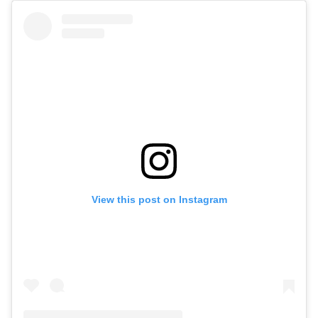
buen rato con tus amigos. Mucha gente la prefiere porque se
sienten cómodos. De hecho, en época de frío muchas personas
usan sus kioskos como refugio para tomarse su café en un
ambiente acogedor.
View this post on Instagram