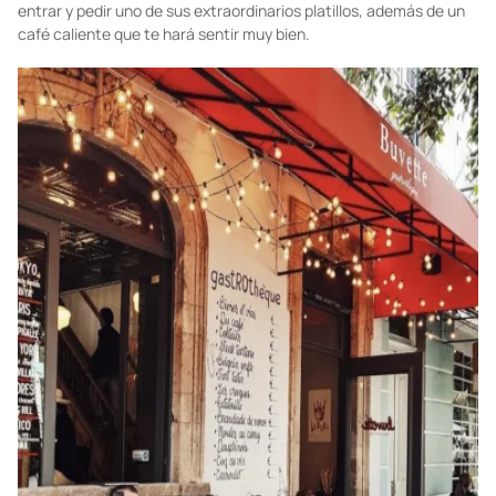
Buvette NYC
La encantadora
gastrothèque
de Jody Williams es un refugio de
inspiración francesa en West Village. Con solo verla, querrás
entrar y pedir uno de sus extraordinarios platillos, además de un
café caliente que te hará sentir muy bien.