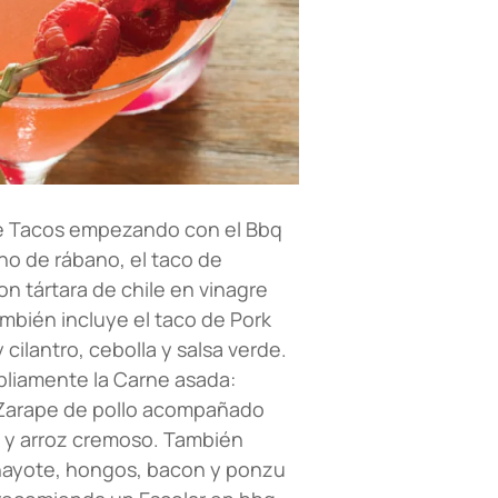
de Tacos empezando con el Bbq
no de rábano, el taco de
 tártara de chile en vinagre
mbién incluye el taco de Pork
cilantro, cebolla y salsa verde.
pliamente la Carne asada:
el Zarape de pollo acompañado
a y arroz cremoso. También
hayote, hongos, bacon y ponzu