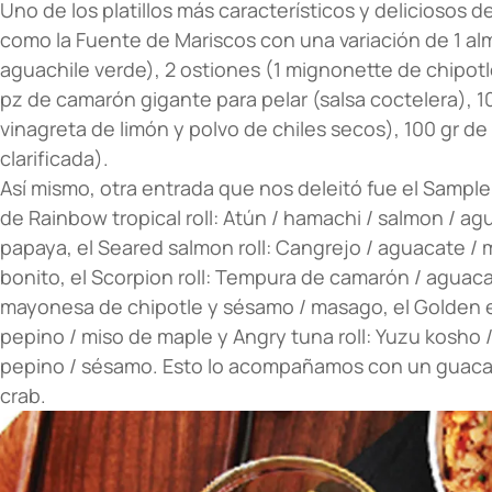
Uno de los platillos más característicos y deliciosos d
como la Fuente de Mariscos con una variación de 1 alme
aguachile verde), 2 ostiones (1 mignonette de chipotle
pz de camarón gigante para pelar (salsa coctelera), 100
vinagreta de limón y polvo de chiles secos), 100 gr de
clarificada).
Así mismo, otra entrada que nos deleitó fue el Sampler
de Rainbow tropical roll: Atún / hamachi / salmon / a
papaya, el Seared salmon roll: Cangrejo / aguacate /
bonito, el Scorpion roll: Tempura de camarón / aguacat
mayonesa de chipotle y sésamo / masago, el Golden ee
pepino / miso de maple y Angry tuna roll: Yuzu kosho 
pepino / sésamo. Esto lo acompañamos con un guaca
crab.