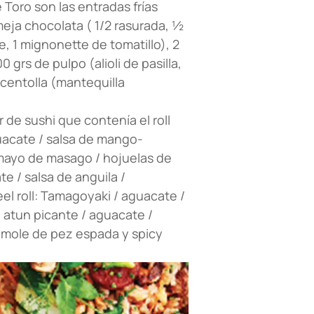
e Toro son las entradas frías
ja chocolata ( 1/2 rasurada, 1⁄2
, 1 mignonette de tomatillo), 2
 grs de pulpo (alioli de pasilla,
 centolla (mantequilla
 de sushi que contenía el roll
guacate / salsa de mango-
 mayo de masago / hojuelas de
e / salsa de anguila /
l roll: Tamagoyaki / aguacate /
/ atun picante / aguacate /
mole de pez espada y spicy