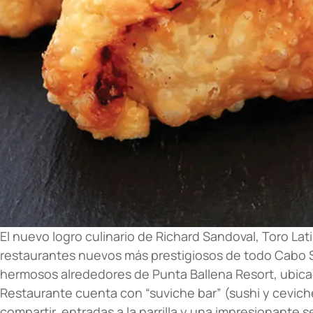
El nuevo logro culinario de Richard Sandoval, Toro Lat
restaurantes nuevos más prestigiosos de todo Cabo Sa
hermosos alrededores de Punta Ballena Resort, ubicad
Restaurante cuenta con “suviche bar” (sushi y cevich
compartir, entradas a la parrilla y una impresionante 