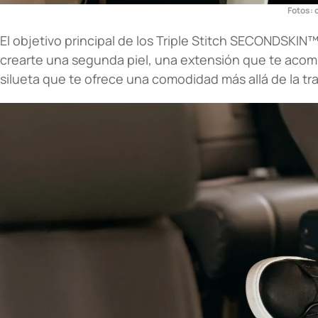
Fotos: 
El objetivo principal de los Triple Stitch SECONDSKIN
crearte una segunda piel, una extensión que te aco
silueta que te ofrece una comodidad más allá de la tra