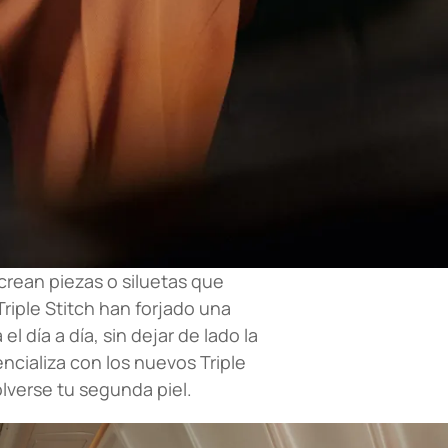
crean piezas o siluetas que
Triple Stitch han forjado una
l día a día, sin dejar de lado la
ncializa con los nuevos Triple
verse tu segunda piel.