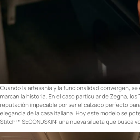
Cuando la artesanía y la funcionalidad convergen, se 
marcan la historia. En el caso particular de Zegna, los 
reputación impecable por ser el calzado perfecto para e
elegancia de la casa italiana. Hoy este modelo se pote
Stitch™ SECONDSKIN: una nueva silueta que busca vol