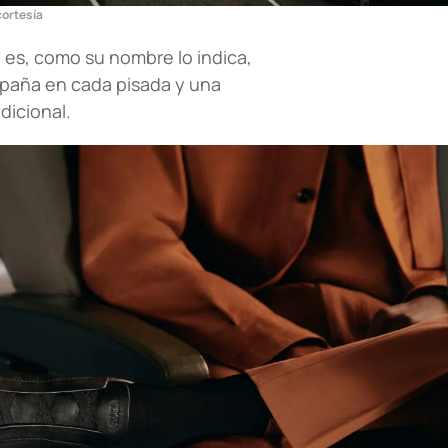
cortesía
™ es, como su nombre lo indica,
mpaña en cada pisada y una
dicional.