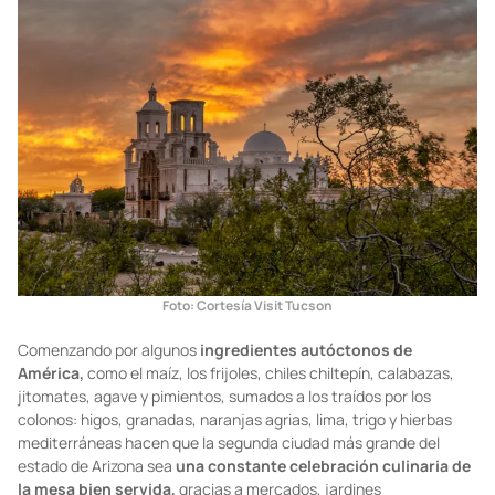
Foto: Cortesía Visit Tucson
Comenzando por algunos
ingredientes autóctonos de
América,
como el maíz, los frijoles, chiles chiltepín, calabazas,
jitomates, agave y pimientos, sumados a los traídos por los
colonos: higos, granadas, naranjas agrias, lima, trigo y hierbas
mediterráneas hacen que la segunda ciudad más grande del
estado de Arizona sea
una constante celebración culinaria de
la mesa bien servida,
gracias a mercados, jardines