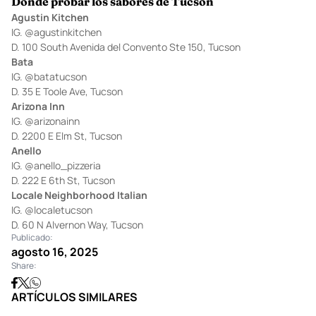
Dónde probar los sabores de Tucson
Agustin Kitchen
IG.
@agustinkitchen
D. 100 South Avenida del Convento Ste 150, Tucson
Bata
IG.
@batatucson
D. 35 E Toole Ave, Tucson
Arizona Inn
IG.
@arizonainn
D. 2200 E Elm St, Tucson
Anello
IG.
@anello_pizzeria
D. 222 E 6th St, Tucson
Locale Neighborhood Italian
IG.
@localetucson
D. 60 N Alvernon Way, Tucson
Publicado:
agosto 16, 2025
Share:
ARTÍCULOS SIMILARES