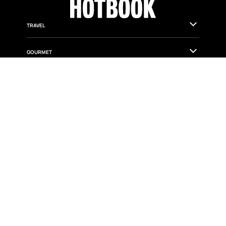
TRAVEL
GOURMET
CULTURE
FASHION & BEAUTY
WELLNESS & HEALTH
DESIGN
CITY GUIDES
ISSUES