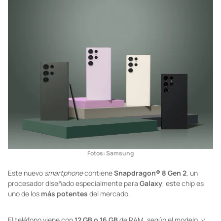
Fotos: Samsung
Este nuevo
smartphone
contiene
Snapdragon® 8 Gen 2
, un
procesador diseñado especialmente para
Galaxy
, este chip es
uno de los
más potentes
del mercado.
El teléfono viene con
12 GB o 16 GB
de RAM, según el modelo, y