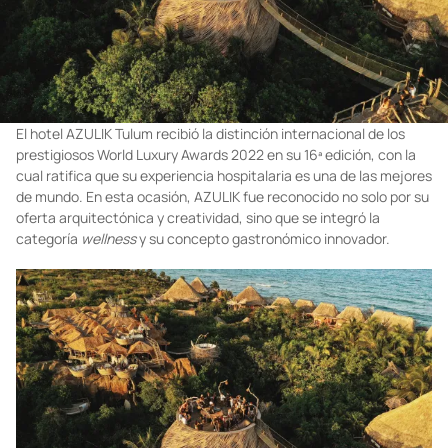
El hotel AZULIK Tulum recibió la distinción internacional de los
prestigiosos World Luxury Awards 2022 en su 16ª edición, con la
cual ratifica que su experiencia hospitalaria es una de las mejores
de mundo. En esta ocasión, AZULIK fue reconocido no solo por su
oferta arquitectónica y creatividad, sino que se integró la
categoría
wellness
y su concepto gastronómico innovador.