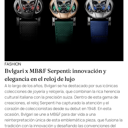
FASHION
Bvlgari x MB&F Serpenti: innovación y
elegancia en el reloj de lujo
A lo largo de los años, Bvlgari se ha destacado por sus icónicas
colecciones de joyería y relojería, que combinan la rica herencia
cultural italiana con la precisión suiza. Dentro de esta gama de
creaciones, el reloj Serpenti ha capturado la atención y el
corazón de coleccionistas desde su debut en 1948. En esta
ocasión, Bvlgari se une a MB&F para dar vida a una
reinterpretación única de esta emblemática pieza, que fusiona la
tradición con la innovación y desafiando las convenciones del