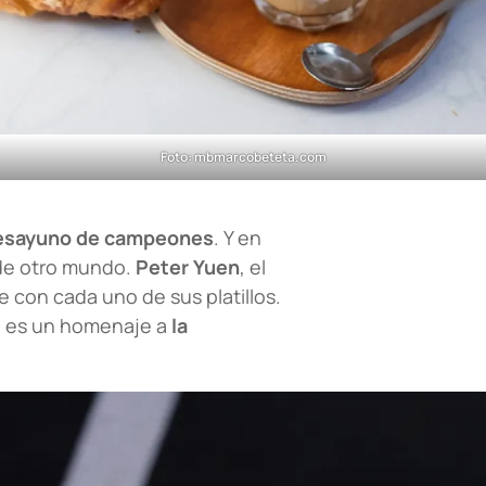
Foto: mbmarcobeteta.com
esayuno de campeones
. Y en
 de otro mundo.
Peter Yuen
, el
 con cada uno de sus platillos.
o es un homenaje a
la