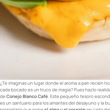
¿Te imaginas un lugar donde el aroma a pan recién h
cada bocado es un truco de magia? Pues hazlo realid
de
Conejo Blanco Café
. Este pequeño tesoro escon
es un santuario para los amantes del desayuno y la 
propietaria que pone
el alma y el corazón
en cada det