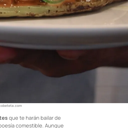
cobeteta.com
etes
que te harán bailar de
poesía comestible. Aunque