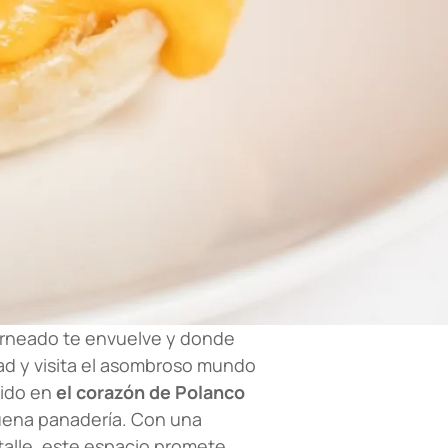
orneado te envuelve y donde
ad y visita el asombroso mundo
dido en
el corazón de Polanco
buena panadería. Con una
alle, este espacio promete