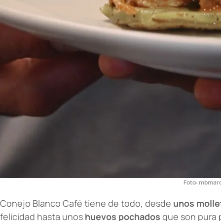
Foto: mbmar
Conejo Blanco Café tiene de todo, desde
unos moll
felicidad hasta unos
huevos pochados
que son pura 