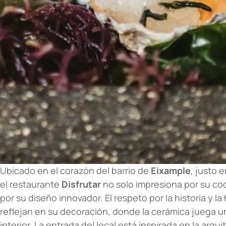
Ubicado en el corazón del barrio de
Eixample
, justo 
el restaurante
Disfrutar
no solo impresiona por su co
por su diseño innovador. El respeto por la historia y l
reflejan en su decoración, donde la cerámica juega un
interior. La entrada del local está inspirada en la arqu