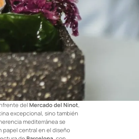
enfrente del
Mercado del Ninot
,
cina excepcional, sino también
a herencia mediterránea se
 papel central en el diseño
itectura de
Barcelona
, con