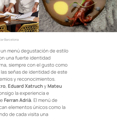
tar Barcelona
 un menú degustación de estilo
on una fuerte identidad
erna, siempre con el gusto como
 las señas de identidad de este
emios y reconocimientos.
tro
,
Eduard Xatruch
y
Mateu
consigo la experiencia e
de
Ferran Adrià
. El menú de
tacan elementos únicos como la
ndo de cada visita una