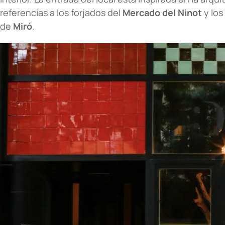
referencias a los forjados del
Mercado del Ninot
y los
de
Miró
.