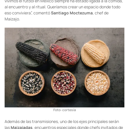
vivimos el fútbol en México siempre ha estado ligada a la comida,
al encuentro y al ritual. Queríamos crear un espacio donde todo
eso conviviera”, comentó
Santiago Moctezuma
, chef de
Maizajo.
Foto: cortesía
Además de las transmisiones, uno de los ejes principales serán
las
Maizajadas
, encuentros especiales donde chefs invitados de