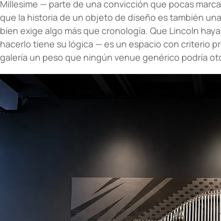
Millesime — parte de una convicción que pocas marca
que la historia de un objeto de diseño es también una 
bien exige algo más que cronología. Que Lincoln ha
hacerlo tiene su lógica — es un espacio con criterio pro
galería un peso que ningún venue genérico podría oto