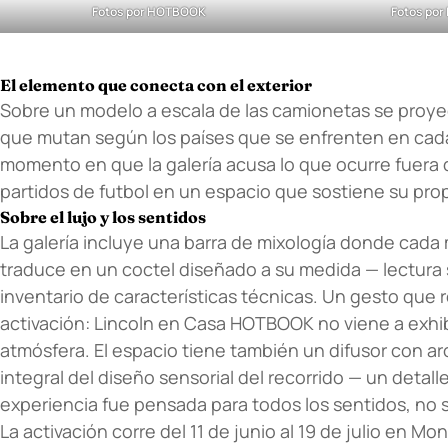
Fotos por HOTBOOK
Fotos po
El elemento que conecta con el exterior
Sobre un modelo a escala de las camionetas se proy
que mutan según los países que se enfrenten en cada
momento en que la galería acusa lo que ocurre fuera 
partidos de futbol en un espacio que sostiene su propi
Sobre el lujo y los sentidos
La galería incluye una barra de mixología donde cada 
traduce en un coctel diseñado a su medida — lectura 
inventario de características técnicas. Un gesto que 
activación: Lincoln en Casa HOTBOOK no viene a exhibi
atmósfera. El espacio tiene también un difusor con a
integral del diseño sensorial del recorrido — un detal
experiencia fue pensada para todos los sentidos, no so
La activación corre del 11 de junio al 19 de julio en M