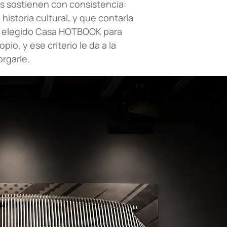
s sostienen con consistencia:
historia cultural, y que contarla
ya elegido Casa HOTBOOK para
pio, y ese criterio le da a la
rgarle.