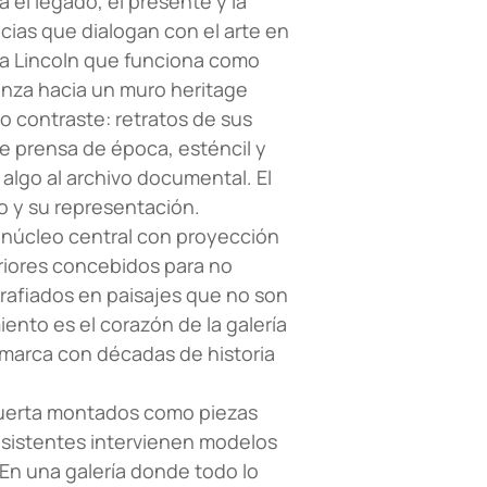
 el legado, el presente y la
cias que dialogan con el arte en
ma Lincoln que funciona como
anza hacia un muro heritage
o contraste: retratos de sus
e prensa de época, esténcil y
 algo al archivo documental. El
o y su representación.
n núcleo central con proyección
riores concebidos para no
grafiados en paisajes que no son
ento es el corazón de la galería
marca con décadas de historia
y puerta montados como piezas
asistentes intervienen modelos
 En una galería donde todo lo