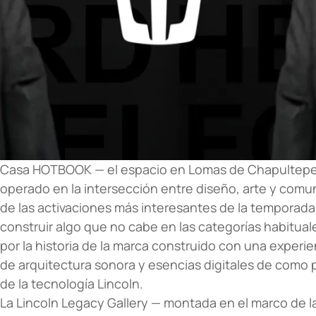
Casa HOTBOOK — el espacio en Lomas de Chapultepe
operado en la intersección entre diseño, arte y comu
de las activaciones más interesantes de la temporada.
construir algo que no cabe en las categorías habituale
por la historia de la marca construido con una exper
de arquitectura sonora y esencias digitales de como 
de la tecnología Lincoln.
La
Lincoln
Legacy Gallery — montada en el marco de l