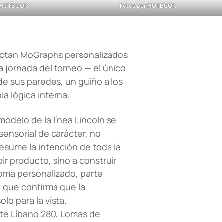
r HOTBOOK
Fotos por HOTBOOK
ectan MoGraphs personalizados
 jornada del torneo — el único
de sus paredes, un guiño a los
a lógica interna.
modelo de la línea Lincoln se
sensorial de carácter, no
resume la intención de toda la
r producto, sino a construir
roma personalizado, parte
le que confirma que la
lo para la vista.
onte Líbano 280, Lomas de