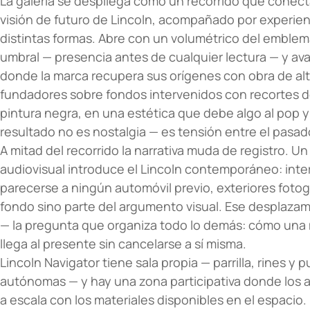
La galería se despliega como un recorrido que conecta
visión de futuro de Lincoln, acompañado por experien
distintas formas. Abre con un volumétrico del emble
umbral — presencia antes de cualquier lectura — y av
donde la marca recupera sus orígenes con obra de alt
fundadores sobre fondos intervenidos con recortes d
pintura negra, en una estética que debe algo al pop y
resultado no es nostalgia — es tensión entre el pasad
A mitad del recorrido la narrativa muda de registro. U
audiovisual introduce el Lincoln contemporáneo: inte
parecerse a ningún automóvil previo, exteriores foto
fondo sino parte del argumento visual. Ese desplazami
— la pregunta que organiza todo lo demás: cómo una 
llega al presente sin cancelarse a sí misma.
Lincoln Navigator tiene sala propia — parrilla, rines 
autónomas — y hay una zona participativa donde los 
a escala con los materiales disponibles en el espacio.