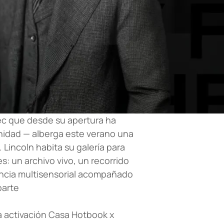
c que desde su apertura ha
nidad — alberga este verano una
 Lincoln habita su galería para
s: un archivo vivo, un recorrido
iencia multisensorial acompañado
parte
a activación Casa Hotbook x