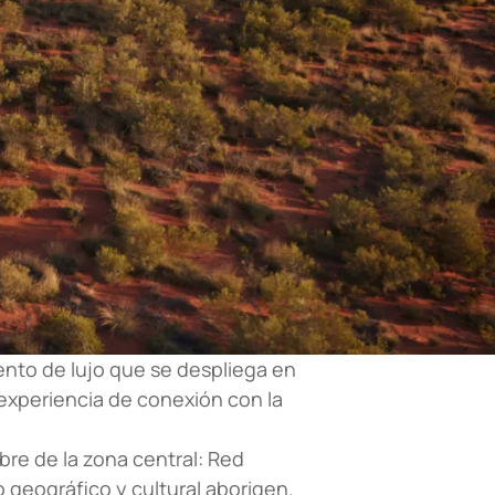
ento de lujo que se despliega en
 experiencia de conexión con la
bre de la zona central: Red
 geográfico y cultural aborigen.