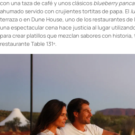
con una taza de café y unos clásicos
blueberry panc
ahumado servido con crujientes tortitas de papa. El
l
terraza o en Dune House, uno de los restaurantes de L
una espectacular cena hace justicia al lugar utilizand
para crear platillos que mezclan sabores con historia,
restaurante Table 131º.