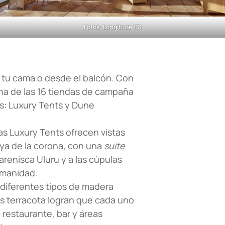
Fotos: Longitude 131
e tu cama o desde el balcón. Con
na de las 16 tiendas de campaña
as: Luxury Tents y Dune
las Luxury Tents ofrecen vistas
oya de la corona, con una
suite
arenisca Uluru y a las cúpulas
Humanidad.
e diferentes tipos de madera
es terracota logran que cada uno
 restaurante, bar y áreas