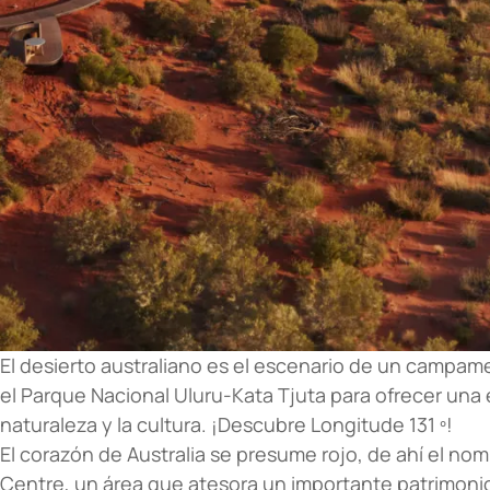
El desierto australiano es el escenario de un campam
el Parque Nacional Uluru-Kata Tjuta para ofrecer una
naturaleza y la cultura. ¡Descubre Longitude 131 º!
El corazón de Australia se presume rojo, de ahí el nom
Centre, un área que atesora un importante patrimonio