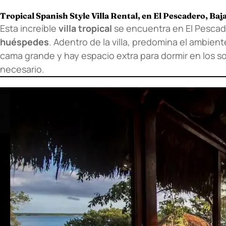
Tropical Spanish Style Villa Rental, en El Pescadero, Baj
Esta increíble
villa tropical
se encuentra en El Pescad
huéspedes
. Adentro de la villa, predomina el ambien
cama grande y hay espacio extra para dormir en los so
necesario.