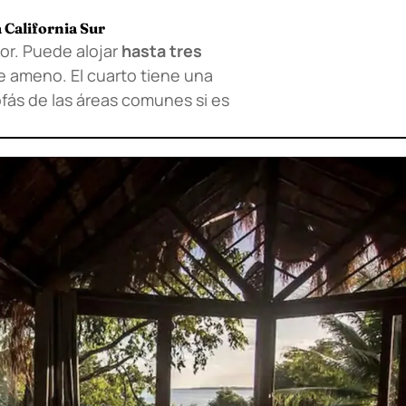
a California Sur
or. Puede alojar
hasta tres
te ameno. El cuarto tiene una
fás de las áreas comunes si es