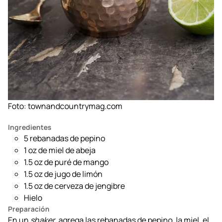
Foto:
townandcountrymag.com
Ingredientes
5 rebanadas de pepino
1 oz de miel de abeja
1.5 oz de puré de mango
1.5 oz de jugo de limón
1.5 oz de cerveza de jengibre
Hielo
Preparación
En un
shaker
, agrega las rebanadas de pepino, la miel, el