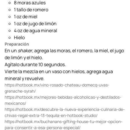
8 moras azules
1 tallo de romero
1 oz de miel
1 oz de jugo de limón
4 oz de agua mineral
Hielo
Preparación
En un
shaker
, agrega las moras, el romero, la miel, el jugo
de limón y el hielo.
Agítalo durante 10 segundos.
Vierte la mezcla en un vaso con hielos, agrega agua
mineral y revuelve.
https://hotbook.mx/vino-rosado-chateau-domecq-uvas-
grenache-syrah/
https://hotbook.mx/mejores-bebidas-alcoholicas-y-destilados-
mexicanos/
https://hotbook.mx/descubre-la-nueva-experiencia-culinaria-de-
chivas-regal-extra-13-tequila-en-hotbook-studio/
https://hotbook.mx/buchanans-gifting-house-tu-mejor-opcion-
para-consentir-a-esa-persona-especial/