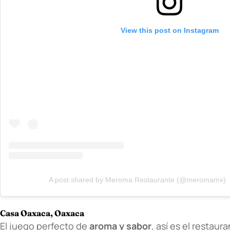
View this post on Instagram
A post shared by Meroma Restaurante (@meromamx)
Casa Oaxaca, Oaxaca
El juego perfecto de
aroma y sabor
, así es el restaur