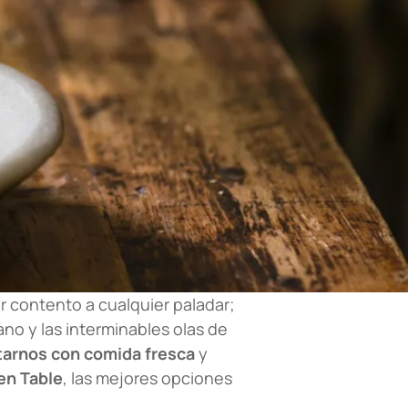
r contento a cualquier paladar;
ano y las interminables olas de
tarnos con comida fresca
y
en Table
, las mejores opciones