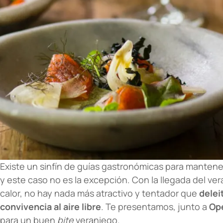
Existe un sinfín de guías gastronómicas para mantene
y este caso no es la excepción. Con la llegada del ver
calor, no hay nada más atractivo y tentador que
delei
convivencia al aire libre
. Te presentamos, junto a
Op
para un buen
bite
veraniego.