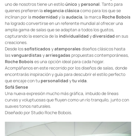
Cuando se trata de
diseñar la estancia
de nuestro hogar, cada
uno de nosotros tiene un estilo
único
y
personal
. Tanto para
quienes prefieren la
elegancia clásica
como para los que se
inclinan por la
modernidad
y la
audacia
, la marca
Roche Bobois
ha logrado convertirse en un referente mundial al ofrecer una
amplia gama de salas que se adaptan a todos los gustos,
capturando la esencia de la
individualidad
y
diversidad
en sus
creaciones.
Desde los
sofisticados
y
atemporales
diseños clásicos hasta
las
vanguardistas
y
arriesgadas
propuestas contemporáneas,
Roche Bobois
es una opción ideal para cada hogar.
Acompáñanos en este recorrido por los diseños de salas, donde
encontrarás inspiración y guía para descubrir el estilo perfecto
que encaje con tu
personalidad
y
tu vida
.
Sofá Sense
Una nueva expresión mucho más gráfica, imbuido de líneas
curvas y voluptuosas que fluyen como un río tranquilo, junto con
suaves tonos naturales.