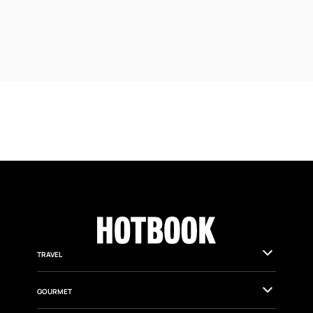
ARCHITECTURE
Basalmex reinventa la piedra volcánica
mexicana