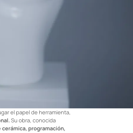
ugar el papel de herramienta,
nal.
Su obra, conocida
e
cerámica, programación,