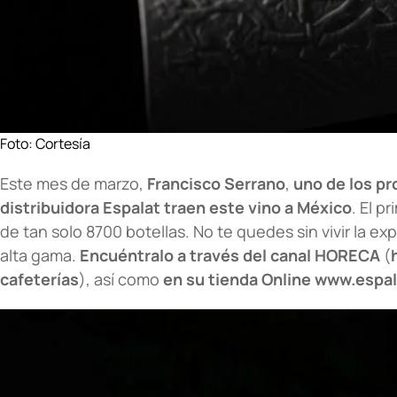
Foto: Cortesía
Este mes de marzo,
Francisco Serrano
,
uno de los pr
distribuidora Espalat traen este vino a México
. El p
de tan solo 8700 botellas. No te quedes sin vivir la ex
alta gama.
Encuéntralo a través del canal HORECA
(
cafeterías
), así como
en su tienda Online www.espa