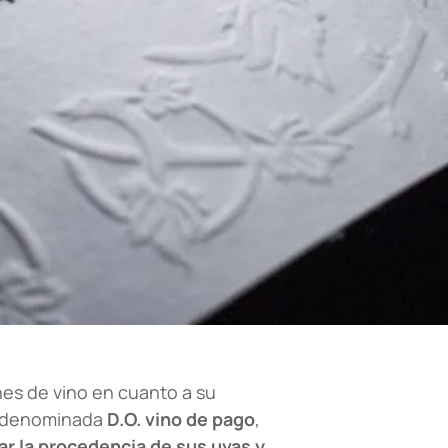
ones de vino en cuanto a su
o, denominada
D.O. vino de pago
,
ar la procedencia de sus uvas y