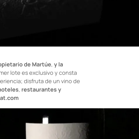
opietario de Martúe
,
y la
rimer lote es exclusivo y consta
periencia; disfruta de un vino de
hoteles
,
restaurantes y
lat.com