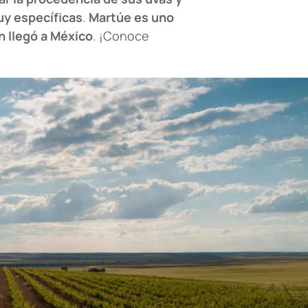
uy específicas
.
Martúe es uno
in llegó a México
. ¡Conoce