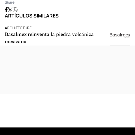
TOP 5: PRENDAS QUE NO PUEDEN FALTAR EN TU CLÓSET
CUENTAS DE INSTAGRAM QUE NECESITAS SEGUIR SI ERES UNA
FASHION LOVER
Publicado:
septiembre 10, 2021
Share:
ARTÍCULOS SIMILARES
ARCHITECTURE
Basalmex reinventa la piedra volcánica
mexicana