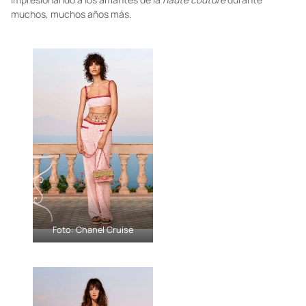
Chanel creó las colecciones crucero en 1910 y, en el año 2000,
fue la primera en presentar una con un desfile. La
maison
dejó
huella en la industria de la moda al llevar sus magníficos diseños
por todo el mundo. Sin duda, Cruise 2021/22 seguirá
impresionando a los amantes de la
haute couture
durante
muchos, muchos años más.
Foto: Chanel Cruise