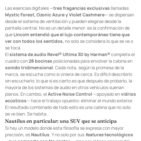
Las esencias digitales —
tres fragancias exclusivas
llamadas
Mystic Forest, Ozonic Azure y Violet Cashmere
— se dispersan
desde el sistema de ventilación y pueden elegirse desde la
pantalla central. No es un detalle menor: es la confirmación de
que
Lincoln entendió que el lujo contemporáneo tiene que
ver con todos los sentidos,
no solo se considera lo que se ve o
se toca.
El
sistema de audio Revel® Ultima 3D by Harman®
completa el
cuadro con
28 bocinas
posicionadas para envolver la cabina en
sonido tridimensional
. Cada nota, según la promesa de la
marca, se escucha como si viniera de cerca. Es difícil describirlo
sin escucharlo; lo que sí es cierto es que después de probarlo, la
mayoría de los sistemas de audio en otros vehículos suenan
planos. En cambio, el
Active Noise Control
—apoyado en
vidrios
acústicos
— hace el trabajo opuesto: eliminar el mundo exterior.
El resultado combinado de todo esto es una cabina que no solo
se ve bien. Se habita.
Nautilus en particular: una SUV que se anticipa
Si hay un modelo donde esta filosofía se expresa con mayor
precisión, es
Nautilus
. Y no solo por sus
features
tecnológicos