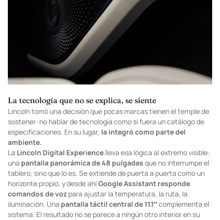
La tecnología que no se explica, se siente
Lincoln tomó una decisión que pocas marcas tienen el temple de
sostener: no hablar de tecnología como si fuera un catálogo de
especificaciones. En su lugar,
la integró como parte del
ambiente.
La
Lincoln Digital Experience
lleva esa lógica al extremo visible:
una
pantalla panorámica de 48 pulgadas
que no interrumpe el
tablero, sino que lo es. Se extiende de puerta a puerta como un
horizonte propio; y desde ahí
Google Assistant
responde
comandos de voz
para ajustar la temperatura, la ruta, la
iluminación. Una
pantalla táctil central de 11.1″
complementa el
sistema. El resultado no se parece a ningún otro interior en su