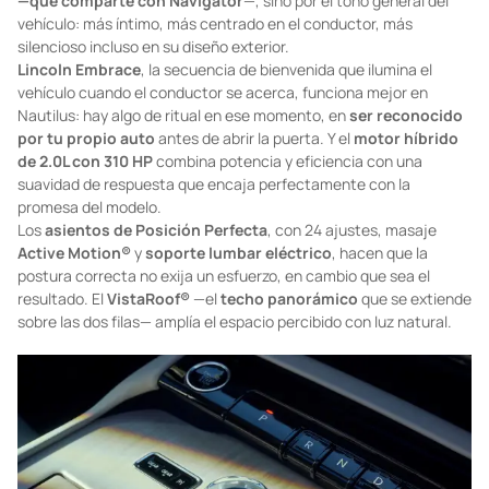
—que comparte con Navigator
—, sino por el tono general del
vehículo: más íntimo, más centrado en el conductor, más
silencioso incluso en su diseño exterior.
Lincoln Embrace
, la secuencia de bienvenida que ilumina el
vehículo cuando el conductor se acerca, funciona mejor en
Nautilus: hay algo de ritual en ese momento, en
ser reconocido
por tu propio auto
antes de abrir la puerta. Y el
motor híbrido
de 2.0L con 310 HP
combina potencia y eficiencia con una
suavidad de respuesta que encaja perfectamente con la
promesa del modelo.
Los
asientos de Posición Perfecta
, con 24 ajustes, masaje
Active Motion®
y
soporte lumbar eléctrico
, hacen que la
postura correcta no exija un esfuerzo, en cambio que sea el
resultado. El
VistaRoof®
—el
techo panorámico
que se extiende
sobre las dos filas— amplía el espacio percibido con luz natural.