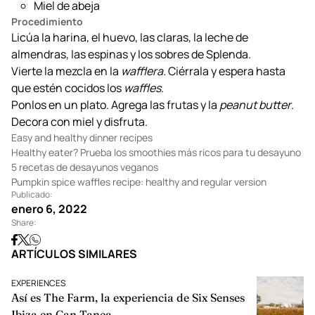
1 taza de espinaca (no altera el sabor, sino que es
para agregarle vitaminas a tu desayuno)
1 cucharadita de
peanut butter
Moras y fresas para decorar
Miel de abeja
Procedimiento
Licúa la harina, el huevo, las claras, la leche de
almendras, las espinas y los sobres de Splenda.
Vierte la mezcla en la
wafflera.
Ciérrala y espera hasta
que estén cocidos los
waffles
.
Ponlos en un plato. Agrega las frutas y la
peanut butter
.
Decora con miel y disfruta.
Easy and healthy dinner recipes
Healthy eater? Prueba los smoothies más ricos para tu desayuno
5 recetas de desayunos veganos
Pumpkin spice waffles recipe: healthy and regular version
Publicado:
enero 6, 2022
Share: