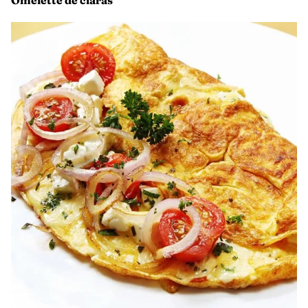
Si elegiste el huevo estrellado, sírvelo sobre los
chilaquiles ya preparados.
¡Disfruta!
Omelette de claras