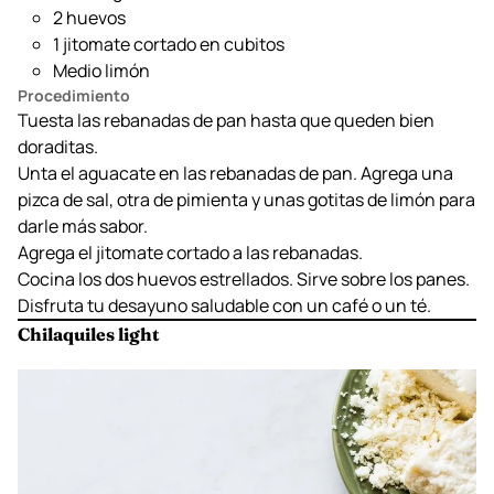
Ingredientes
2 rebanadas de pan Bimbo Cero Cero
1/4 de aguacate hass
2 huevos
1 jitomate cortado en cubitos
Medio limón
Procedimiento
Tuesta las rebanadas de pan hasta que queden bien
doraditas.
Unta el aguacate en las rebanadas de pan. Agrega una
pizca de sal, otra de pimienta y unas gotitas de limón para
darle más sabor.
Agrega el jitomate cortado a las rebanadas.
Cocina los dos huevos estrellados. Sirve sobre los panes.
Disfruta tu desayuno saludable con un café o un té.
Chilaquiles light